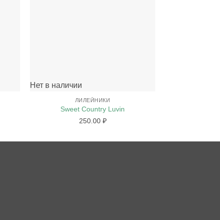
+
+
Нет в наличии
Нет в наличии
ЛИЛЕЙНИКИ
ЛИ
Sweet Country Luvin
Jo
250.00
₽
3