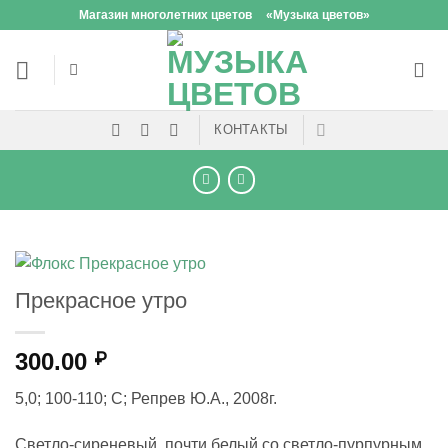
Skip
Магазин многолетних цветов
«Музыка цветов»
to
content
КОНТАКТЫ
Прекрасное утро
300.00
₽
5,0; 100-110; С; Репрев Ю.А., 2008г.
Светло-сиреневый, почти белый со светло-пурпурным