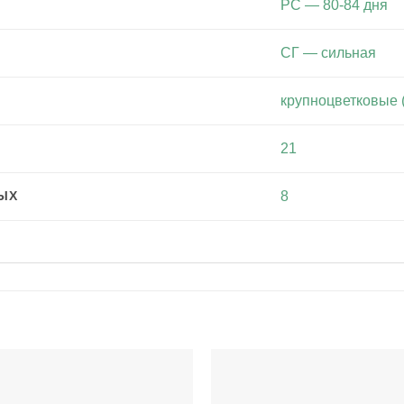
РС — 80-84 дня
СГ — сильная
крупноцветковые (
21
ЫХ
8