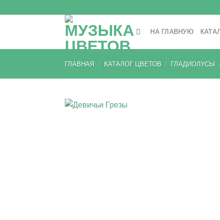
Skip
to
content
НА ГЛАВНУЮ
КАТА
ГЛАВНАЯ
/
КАТАЛОГ ЦВЕТОВ
/
ГЛАДИОЛУСЫ