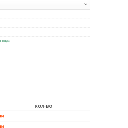
я сада
КОЛ-ВО
ии
ии