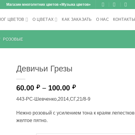
Магазин многолетних цветов «Музыка цветов»
ЛОГ ЦВЕТОВ
О ЦВЕТАХ
КАК ЗАКАЗАТЬ
О НАС
КОНТАКТ
/
РОЗОВЫЕ
Девичьи Грезы
Диапазон
60.00
–
100.00
₽
₽
цен:
443-РС-Шевченко,2014,СГ,21/8-9
60.00 ₽
–
Нежно розовый с усилением тона к краям лепестков,
100.00 ₽
желтое пятно.