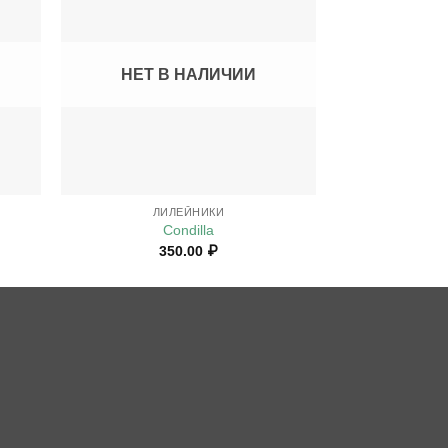
НЕТ В НАЛИЧИИ
НЕТ В
+
+
ЛИЛЕЙНИКИ
ЛИ
Condilla
Mo
350.00
₽
6