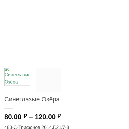
Синеглазые Озёра
Диапазон
80.00
–
120.00
₽
₽
цен:
483-С-Трифонов,2014,Г,21/7-8