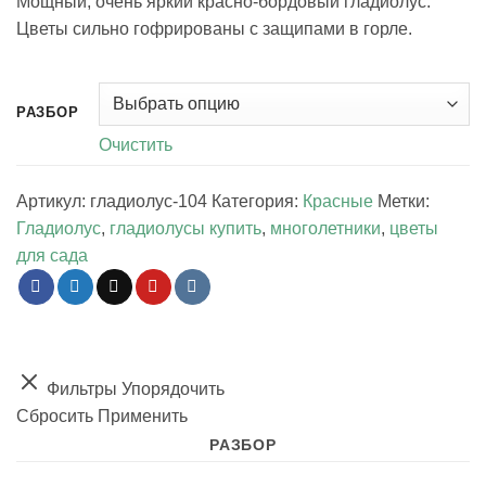
Мощный, очень яркий красно-бордовый гладиолус.
60.00 ₽
Цветы сильно гофрированы с защипами в горле.
РАЗБОР
Очистить
Артикул:
гладиолус-104
Категория:
Красные
Метки:
Гладиолус
,
гладиолусы купить
,
многолетники
,
цветы
для сада
Фильтры
Упорядочить
Сбросить
Применить
РАЗБОР