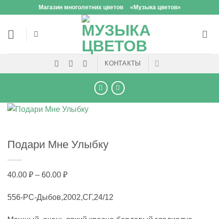
Skip
Магазин многолетних цветов
«Музыка цветов»
to
content
КОНТАКТЫ
Подари Мне Улыбку
Диапазон
40.00
₽
–
60.00
₽
цен:
556-РС-Дыбов,2002,СГ,24/12
40.00 ₽
–