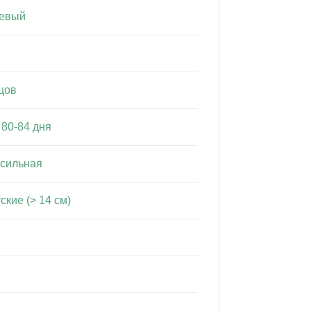
севый
цов
80-84 дня
сильная
ские (> 14 см)