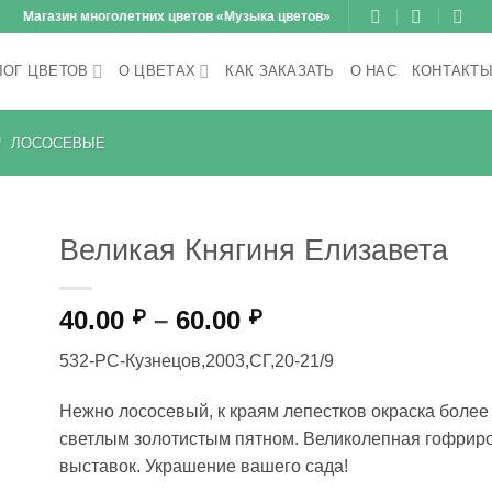
Магазин многолетних цветов «Музыка цветов»
ЛОГ ЦВЕТОВ
О ЦВЕТАХ
КАК ЗАКАЗАТЬ
О НАС
КОНТАКТ
/
ЛОСОСЕВЫЕ
Великая Княгиня Елизавета
Диапазон
40.00
–
60.00
₽
₽
цен:
532-РС-Кузнецов,2003,СГ,20-21/9
40.00 ₽
–
Нежно лососевый, к краям лепестков окраска более
60.00 ₽
светлым золотистым пятном. Великолепная гофриро
выставок. Украшение вашего сада!