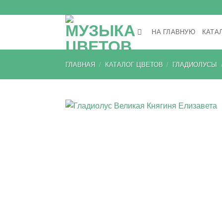
Skip
to
content
НА ГЛАВНУЮ
КАТА
ГЛАВНАЯ
/
КАТАЛОГ ЦВЕТОВ
/
ГЛАДИОЛУСЫ