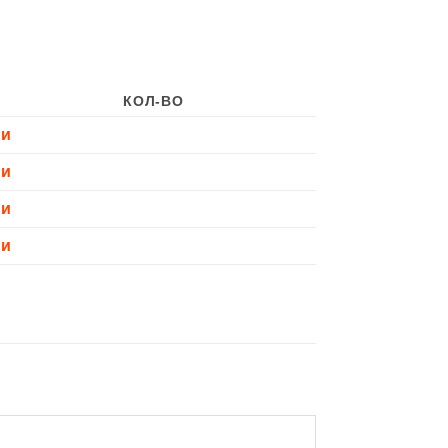
КОЛ-ВО
ии
ии
ии
ии