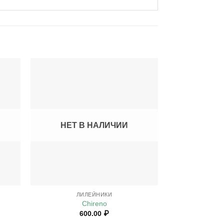
НЕТ В НАЛИЧИИ
НЕТ В
+
+
ЛИЛЕЙНИКИ
ЛИ
Chireno
Sweet C
600.00
₽
2