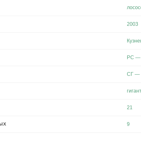
лосо
2003
Кузне
РС — 
СГ — 
гигант
21
ЫХ
9