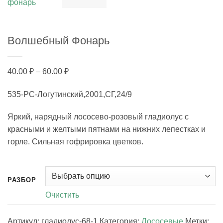
Волшебный Фонарь
Диапазон
40.00
₽
–
60.00
₽
цен:
535-РС-Логутинский,2001,СГ,24/9
40.00 ₽
–
Яркий, нарядный лососево-розовый гладиолус с
60.00 ₽
красными и желтыми пятнами на нижних лепестках и
горле. Сильная гофрировка цветков.
РАЗБОР
Очистить
Артикул:
гладиолус-68-1
Категория:
Лососевые
Метки: