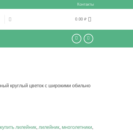
Контакты
Ы
0.00
₽
пный круглый цветок с широкими обильно
купить лилейник
,
лилейник
,
многолетники
,