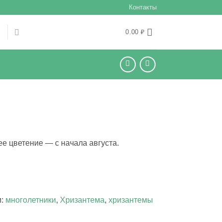
Контакты
Ы
0.00
₽
е цветение — с начала августа.
и:
многолетники
,
Хризантема
,
хризантемы